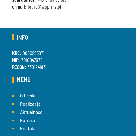
e-mail:
biuro@wuprinz.pl
INFO
KRS:
0000295071
NIP:
7810047876
REGON:
630124183
MENU
O firmie
Realizacje
Aktualności
Kariera
Kontakt