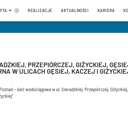
RTA
REALIZACJE
AKTUALNOŚCI
KARIERA
K
DZKIEJ, PRZEPIÓRCZEJ, GIŻYCKIEJ, GĘSIEJ
NA W ULICACH GĘSIEJ, KACZEJ I GIŻYCKIE
znań – sieć wodociągowa w ul. Sieradzkiej, Przepiórczej, Giżyckiej, 
życkiej”