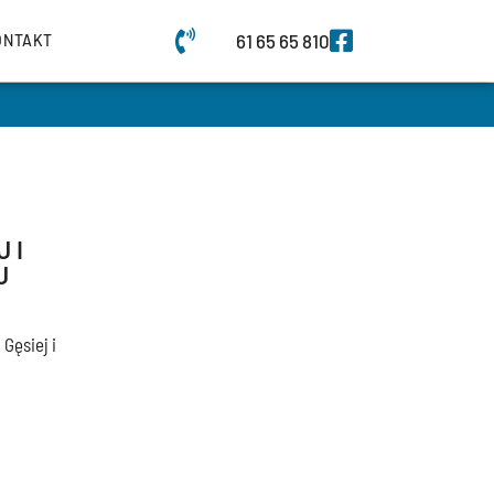
61 65 65 810
ONTAKT
 I
J
Gęsiej i