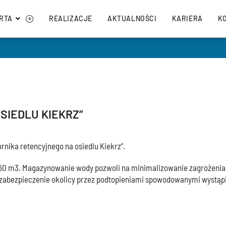
RTA
REALIZACJE
AKTUALNOŚCI
KARIERA
K
SIEDLU KIEKRZ”
rnika retencyjnego na osiedlu Kiekrz”.
8560 m3. Magazynowanie wody pozwoli na minimalizowanie zagrożenia
z zabezpieczenie okolicy przez podtopieniami spowodowanymi wystąp