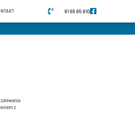
61 65 65 810
ONTAKT
 zalewania
ieniem z