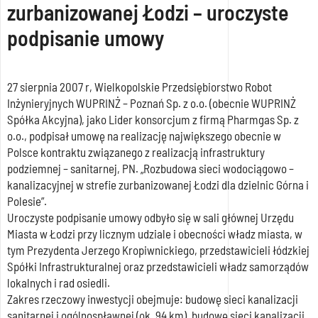
zurbanizowanej Łodzi – uroczyste
podpisanie umowy
27 sierpnia 2007 r, Wielkopolskie Przedsiębiorstwo Robot
Inżynieryjnych WUPRINŻ – Poznań Sp. z o.o. (obecnie WUPRINŻ
Spółka Akcyjna), jako Lider konsorcjum z firmą Pharmgas Sp. z
o.o., podpisał umowę na realizację największego obecnie w
Polsce kontraktu związanego z realizacją infrastruktury
podziemnej – sanitarnej, PN. „Rozbudowa sieci wodociągowo –
kanalizacyjnej w strefie zurbanizowanej Łodzi dla dzielnic Górna i
Polesie”.
Uroczyste podpisanie umowy odbyło się w sali głównej Urzędu
Miasta w Łodzi przy licznym udziale i obecności władz miasta, w
tym Prezydenta Jerzego Kropiwnickiego, przedstawicieli łódzkiej
Spółki Infrastrukturalnej oraz przedstawicieli władz samorządów
lokalnych i rad osiedli.
Zakres rzeczowy inwestycji obejmuje: budowę sieci kanalizacji
sanitarnej i ogólnospławnej (ok. 94 km), budowę sieci kanalizacji