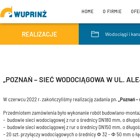
HOME
O FIRMIE
OFE
REALIZACJE
Wodociągi i kana
„POZNAŃ – SIEĆ WODOCIĄGOWA W UL. AL
W czerwcu 2022 r. zakończyliśmy realizację zadania pn.
„Poznań – 
Przedmiotem zamówienia było wykonanie robót budowlano-montażo
– budowie sieci wodociągowej z rur o średnicy DN180 mm, o długoś
– budowie sieci wodociągowej z rur o średnicy DN150 mm, o długo
– 20 szt. przyłączy wodociągowych o średnicy Φ 32 – Φ 50 mm o łą