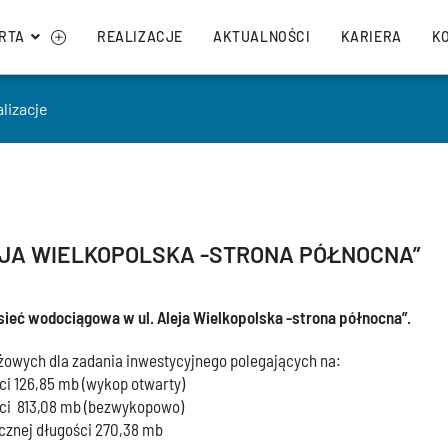
RTA
REALIZACJE
AKTUALNOŚCI
KARIERA
K
lizacje
EJA WIELKOPOLSKA -STRONA PÓŁNOCNA”
sieć wodociągowa w ul. Aleja Wielkopolska -strona północna”.
wych dla zadania inwestycyjnego polegających na:
ci 126,85 mb (wykop otwarty)
ści 813,08 mb (bezwykopowo)
cznej długości 270,38 mb