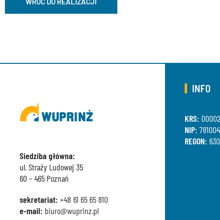
WRÓĆ DO REALIZACJI
INFO
KRS:
00002
NIP:
781004
REGON:
630
Siedziba główna:
ul. Straży Ludowej 35
60 – 465 Poznań
sekretariat:
+48 61 65 65 810
e-mail:
biuro@wuprinz.pl