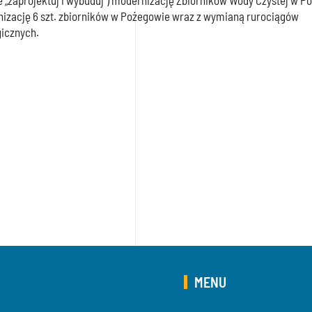
„zaprojektuj i wybuduj”) modernizację Zbiorników Wody Czystej w P
zację 6 szt. zbiorników w Pożegowie wraz z wymianą rurociągów
gicznych.
MENU