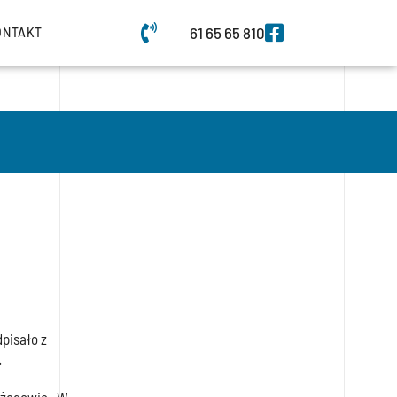
61 65 65 810
ONTAKT
pisało z
.