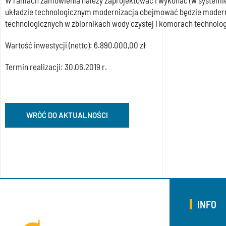
W ramach zamówienia należy zaprojektować i wykonać (w systemie 
układzie technologicznym modernizacja obejmować będzie moderni
technologicznych w zbiornikach wody czystej i komorach technolo
Wartość inwestycji (netto): 6.890.000,00 zł
Termin realizacji: 30.06.2019 r.
WRÓĆ DO AKTUALNOŚCI
INFO