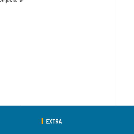
ożegowie
.
W
EXTRA