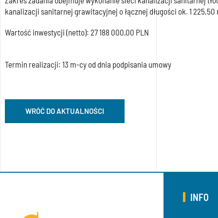
Zakres zadania obejmuje wykonanie sieci kanalizacji sanitarnej tł
kanalizacji sanitarnej grawitacyjnej o łącznej długości ok. 1 225,
Wartość inwestycji (netto): 27 188 000,00 PLN
Termin realizacji: 13 m-cy od dnia podpisania umowy
WRÓĆ DO AKTUALNOŚCI
INFO