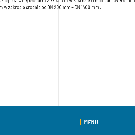
ocznej o łącznej długości 2 770,00 m w zakresie średnic od DN 700 m
50 m w zakresie średnic od DN 200 mm – DN 1400 mm .
MENU