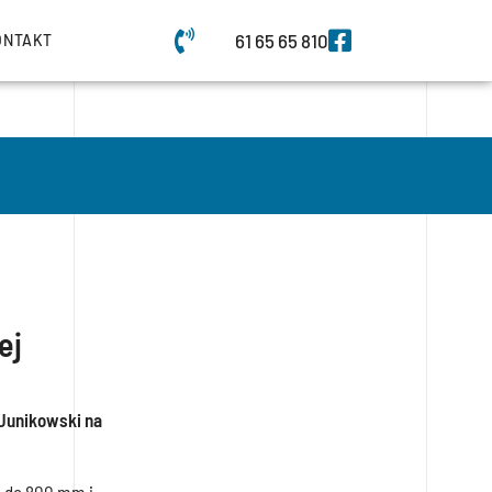
61 65 65 810
ONTAKT
ej
 Junikowski na