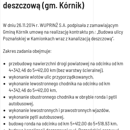
deszczową (gm. Kórnik)
W dniu 26.11.2014 r. WUPRINŻ S.A. podpisała z zamawiającym
Gminą Kórnik umowę na realizację kontraktu pn.: „Budowa ulicy
Poznańskiej w Kamionkach wraz z kanalizacją deszczową”.
Zakres zadania obejmuje:
przebudowę nawierzchni drogi powiatowej na odcinku od km
4+342,46 do 5+412,00 km (bez warstwy ścieralnej),
wykonanie wlotów ulic przyporządkowanych,
wykonanie lewostronnego chodnika na odcinku od km
4+342,46 do 5+412,00 km,
wykonanie obustronnego chodnika w obrębie ronda i pętli
autobusowej,
wykonanie lewostronnych i prawostronnych wjazdów,
wykonanie pętli autobusowej,
budowę ronda na odcinku od km 5+412,00 do 5+518,93 km,