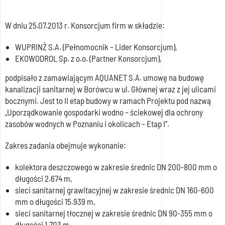
W dniu 25.07.2013 r. Konsorcjum firm w składzie:
WUPRINŻ S.A. (Pełnomocnik – Lider Konsorcjum),
EKOWODROL Sp. z o.o. (Partner Konsorcjum),
podpisało z zamawiającym AQUANET S.A. umowę na budowę
kanalizacji sanitarnej w Borówcu w ul. Głównej wraz z jej ulicami
bocznymi. Jest to II etap budowy w ramach Projektu pod nazwą
„Uporządkowanie gospodarki wodno – ściekowej dla ochrony
zasobów wodnych w Poznaniu i okolicach – Etap I”.
Zakres zadania obejmuje wykonanie:
kolektora deszczowego w zakresie średnic DN 200-800 mm o
długości 2.674 m,
sieci sanitarnej grawitacyjnej w zakresie średnic DN 160-600
mm o długości 15.939 m,
sieci sanitarnej tłocznej w zakresie średnic DN 90-355 mm o
długości 1.703 m.