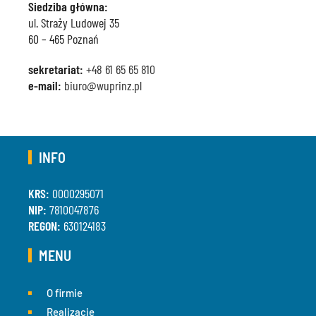
Siedziba główna:
ul. Straży Ludowej 35
60 – 465 Poznań
sekretariat:
+48 61 65 65 810
e-mail:
biuro@wuprinz.pl
INFO
KRS:
0000295071
NIP:
7810047876
REGON:
630124183
MENU
O firmie
Realizacje