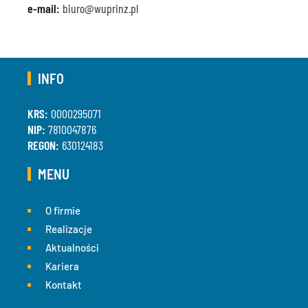
e-mail:
biuro@wuprinz.pl
INFO
KRS:
0000295071
NIP:
7810047876
REGON:
630124183
MENU
O firmie
Realizacje
Aktualności
Kariera
Kontakt